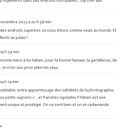
op logements dans des endroits incroyables. Top chef aux
 novembre 2023
à
20 h 58 min
 des endroits superbes où nous étions comme seuls au monde. Et
lents au palais !
19 h 29 min
n Enorme merci à toi Fabien, pour ta bonne humeur, ta gentillesse, de
Je m'en suis prise plein les yeux
14 h 14 min
oubliable, entre apprentissage des subtilités de la photographie,
aux petits oignons »… et franches rigolades !! Fabien est une
ent unique et privilégié. On se sent bien et on en redemande…
in