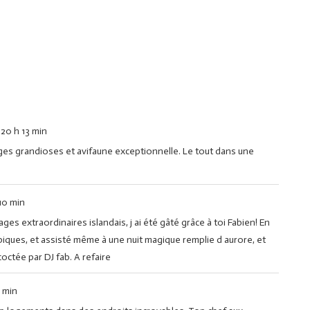
20 h 13 min
ges grandioses et avifaune exceptionnelle. Le tout dans une
10 min
 extraordinaires islandais, j ai été gâté grâce à toi Fabien! En
typiques, et assisté même à une nuit magique remplie d aurore, et
ctée par DJ fab. A refaire
4 min