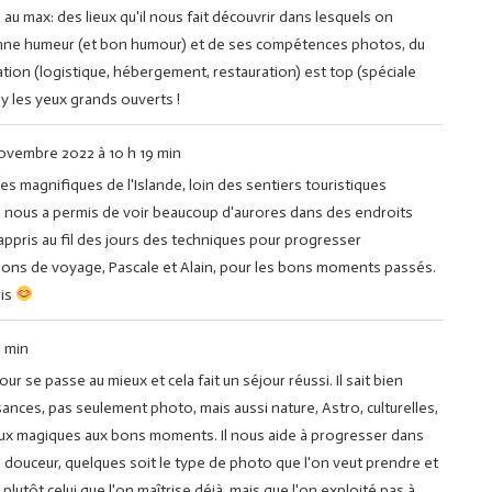
 au max: des lieux qu'il nous fait découvrir dans lesquels on
, bonne humeur (et bon humour) et de ses compétences photos, du
ation (logistique, hébergement, restauration) est top (spéciale
z-y les yeux grands ouverts !
ovembre 2022
à
10 h 19 min
s magnifiques de l'Islande, loin des sentiers touristiques
nous a permis de voir beaucoup d'aurores dans des endroits
pris au fil des jours des techniques pour progresser
nons de voyage, Pascale et Alain, pour les bons moments passés.
ris
1 min
our se passe au mieux et cela fait un séjour réussi. Il sait bien
sances, pas seulement photo, mais aussi nature, Astro, culturelles,
Lieux magiques aux bons moments. Il nous aide à progresser dans
 douceur, quelques soit le type de photo que l'on veut prendre et
 plutôt celui que l'on maîtrise déjà, mais que l'on exploité pas à