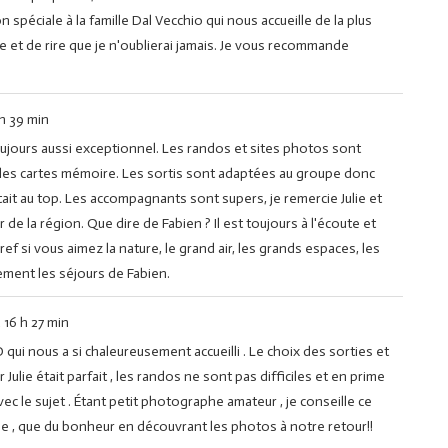
spéciale à la famille Dal Vecchio qui nous accueille de la plus
et de rire que je n'oublierai jamais. Je vous recommande
h 39 min
oujours aussi exceptionnel. Les randos et sites photos sont
t les cartes mémoire. Les sortis sont adaptées au groupe donc
était au top. Les accompagnants sont supers, je remercie Julie et
e la région. Que dire de Fabien ? Il est toujours à l'écoute et
ref si vous aimez la nature, le grand air, les grands espaces, les
vement les séjours de Fabien.
à
16 h 27 min
qui nous a si chaleureusement accueilli . Le choix des sorties et
ulie était parfait , les randos ne sont pas difficiles et en prime
ec le sujet . Étant petit photographe amateur , je conseille ce
ie , que du bonheur en découvrant les photos à notre retour!!