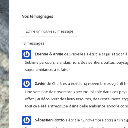
Vos témoignages
18 messages.
Etienne & Annie
de
Bruxelles
a écrit le
21 juillet 2025
à
Sublime parcours Islandais hors des sentiers battus, paysa
super ambiance; à refaire !
Xavier
de
Chartres
a écrit le
14 novembre 2023
à
18 h 
Une semaine de novembre 2022 inoubliable dans ces paysages
effet, j ai découvert des lieux insolites, des restaurants a
tout ça a été entrecoupé d une belle ambiance sonore conco
Sébastien Riotto
a écrit le
14 novembre 2023
à
11 h 2