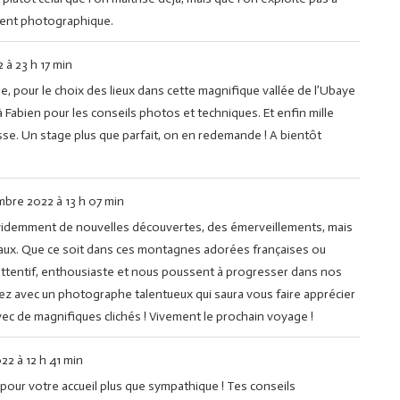
ment photographique.
2
à
23 h 17 min
age, pour le choix des lieux dans cette magnifique vallée de l’Ubaye
 Fabien pour les conseils photos et techniques. Et enfin mille
llesse. Un stage plus que parfait, on en redemande ! A bientôt
mbre 2022
à
13 h 07 min
évidemment de nouvelles découvertes, des émerveillements, mais
ux. Que ce soit dans ces montagnes adorées françaises ou
attentif, enthousiaste et nous poussent à progresser dans nos
ez avec un photographe talentueux qui saura vous faire apprécier
avec de magnifiques clichés ! Vivement le prochain voyage !
022
à
12 h 41 min
s pour votre accueil plus que sympathique ! Tes conseils