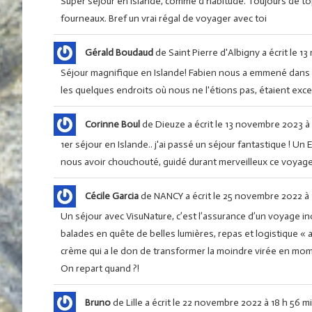
Super séjour en Islande, comme d’habitude. Toujours de t
fourneaux. Bref un vrai régal de voyager avec toi
Gérald Boudaud
de
Saint Pierre d'Albigny
a écrit le
13
Séjour magnifique en Islande! Fabien nous a emmené dans
les quelques endroits où nous ne l'étions pas, étaient excel
Corinne Boul
de
Dieuze
a écrit le
13 novembre 2023
à
1er séjour en Islande.. j'ai passé un séjour fantastique ! U
nous avoir chouchouté, guidé durant merveilleux ce voyage. 
Cécile Garcia
de
NANCY
a écrit le
25 novembre 2022
à
Un séjour avec VisuNature, c’est l’assurance d’un voyage in
balades en quête de belles lumières, repas et logistique « 
crème qui a le don de transformer la moindre virée en mom
On repart quand ?!
Bruno
de
Lille
a écrit le
22 novembre 2022
à
18 h 56 m