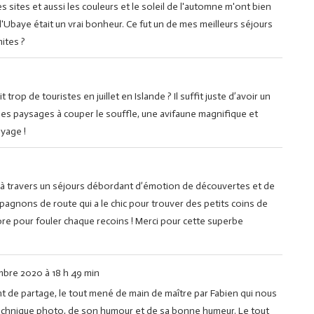
 sites et aussi les couleurs et le soleil de l'automne m'ont bien
'Ubaye était un vrai bonheur. Ce fut un de mes meilleurs séjours
ites ?
trop de touristes en juillet en Islande ? Il suffit juste d’avoir un
Des paysages à couper le souffle, une avifaune magnifique et
oyage !
 à travers un séjours débordant d’émotion de découvertes et de
agnons de route qui a le chic pour trouver des petits coins de
re pour fouler chaque recoins ! Merci pour cette superbe
mbre 2020
à
18 h 49 min
 de partage, le tout mené de main de maître par Fabien qui nous
technique photo, de son humour et de sa bonne humeur. Le tout