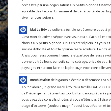
orchestré par une organisation aux petits oignons ! Mention 
agréable des façons. Un moment de générosité, de partage 
vivement ces séjours.
Mat Le Bèv
de
soliers
a écrit le
12 décembre 2020
à
9 
C'est mon deuxième séjour avec Visunature. L'accueil est t
choisis aux petits oignons. On s'en prend plein les yeux e
aucune difficulté et tout le groupe reste solidaire. Le gîte 
Anais pour leurs bonnes humeurs et partage de leurs savoir d
donne de très bons conseils sur le cadrage, prise de vu ... B
paysages et surtout faire de la photo, je vous conseille vi
meublat alain
de
biganos
a écrit le
8 décembre 2020
Tout d'abord ,un grand merci à toute la famille DAL VECCHIO 
de l'hébergement étaient au top! L'intendance préparée par J
vous avez des conseils photos si vous n’êtes pas à l'aise av
stage d'octobre .(couleurs magnifiques) Bravo Fabien et Jul