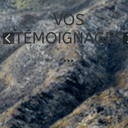
VOS
TÉMOIGNAGES
…