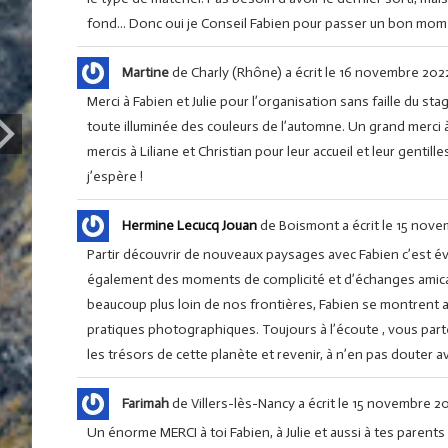
fond... Donc oui je Conseil Fabien pour passer un bon mo
Martine
de
Charly (Rhône)
a écrit le
16 novembre 202
Merci à Fabien et Julie pour l’organisation sans faille du st
toute illuminée des couleurs de l’automne. Un grand merci à
mercis à Liliane et Christian pour leur accueil et leur genti
j’espère !
Hermine Lecucq Jouan
de
Boismont
a écrit le
15 nove
Partir découvrir de nouveaux paysages avec Fabien c’est 
également des moments de complicité et d’échanges amica
beaucoup plus loin de nos frontières, Fabien se montrent 
pratiques photographiques. Toujours à l’écoute , vous part
les trésors de cette planète et revenir, à n’en pas douter 
Farimah
de
Villers-lès-Nancy
a écrit le
15 novembre 2
Un énorme MERCI à toi Fabien, à Julie et aussi à tes parent