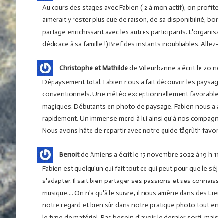
Au cours des stages avec Fabien ( 2 à mon actif), on profite
aimerait y rester plus que de raison, de sa disponibilité
partage enrichissant avec les autres participants. L'organis
dédicace à sa famille !) Bref des instants inoubliables. Alle
Christophe et Mathilde
de
Villeurbanne
a écrit le
20 n
Dépaysement total. Fabien nous a fait découvrir les paysage
conventionnels. Une météo exceptionnellement favorable 
magiques. Débutants en photo de paysage, Fabien nous a ap
rapidement. Un immense merci à lui ainsi qu'à nos compag
Nous avons hâte de repartir avec notre guide tågrùth favo
Benoit
de
Amiens
a écrit le
17 novembre 2022
à
19 h 1
Fabien est quelqu'un qui fait tout ce qui peut pour que le séj
s'adapter. Il sait bien partager ses passions et ses connais
musique.... On n'a qu'à le suivre, il nous amène dans des 
notre regard et bien sûr dans notre pratique photo tout en
le type de matériel. Pas besoin d'avoir le dernier sorti, mais