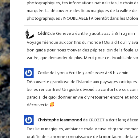
photographiques, tes informations naturalistes, le choix des
marquée. La découverte des lieux magiques de la vallée de l
photographiques : INOUBLIABLE ! A bientôt dans les Dolom
Cédric
de
Genève
a écrit le
3 août 2022
à
18 h 23 min
Voyage féérique aux confins du monde ! Qui a dit qu’il y avait 
bon guide pour nous trouver des pépites loin de la foule. 
variée, que demander de plus. Merci pour cet inoubliable v
Cecile
de
Lyon
a écrit le
3 août 2022
à
16 h 22 min
Découverte grandiose de l’Islande aux paysages oniriques
belles rencontres! Un guide dévoué au confort de ses comp
paradis, de quoi donner envie d’y retourner encore et enco
découverte
Christophe Jeanmonod
de
CROZET
a écrit le
13 déce
Des lieux magiques, ambiance chaleureuse et grand moment
gratifie de sa bonne connaissance de la montagne, de la 